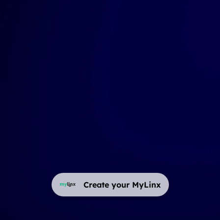
Create your MyLinx