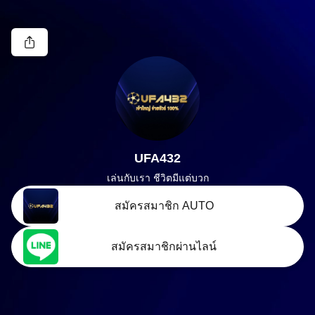
UFA432
เล่นกับเรา ชีวิตมีแต่บวก
สมัครสมาชิก AUTO
สมัครสมาชิกผ่านไลน์