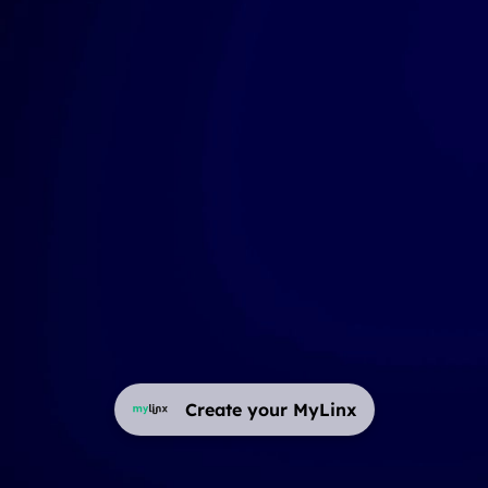
Create your MyLinx