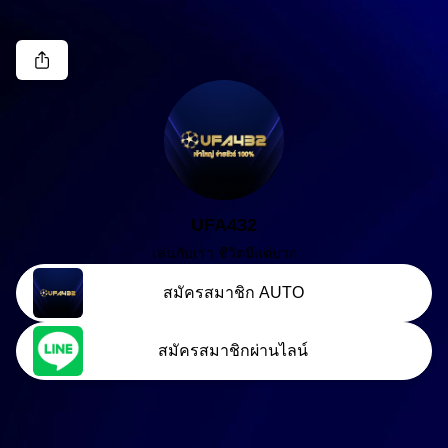
UFA432
เล่นกับเรา ชีวิตมีแต่บวก
สมัครสมาชิก AUTO
สมัครสมาชิกผ่านไลน์