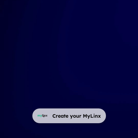
Create your MyLinx