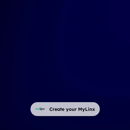
Create your MyLinx