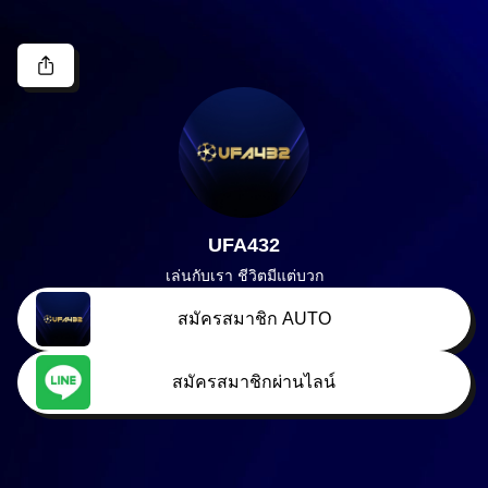
UFA432
เล่นกับเรา ชีวิตมีแต่บวก
สมัครสมาชิก AUTO
สมัครสมาชิกผ่านไลน์