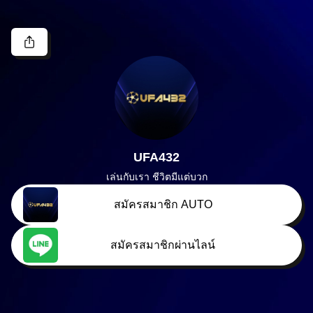
UFA432
เล่นกับเรา ชีวิตมีแต่บวก
สมัครสมาชิก AUTO
สมัครสมาชิกผ่านไลน์