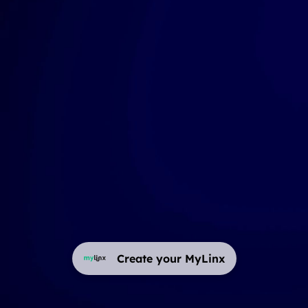
Create your MyLinx