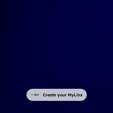
Create your MyLinx