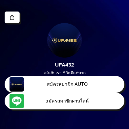
UFA432
เล่นกับเรา ชีวิตมีแต่บวก
สมัครสมาชิก AUTO
สมัครสมาชิกผ่านไลน์