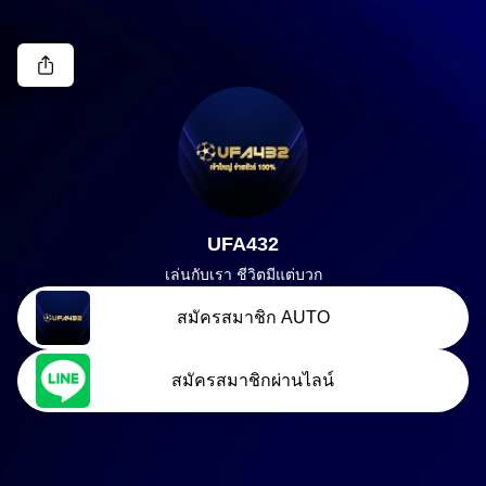
UFA432
เล่นกับเรา ชีวิตมีแต่บวก
สมัครสมาชิก AUTO
สมัครสมาชิกผ่านไลน์