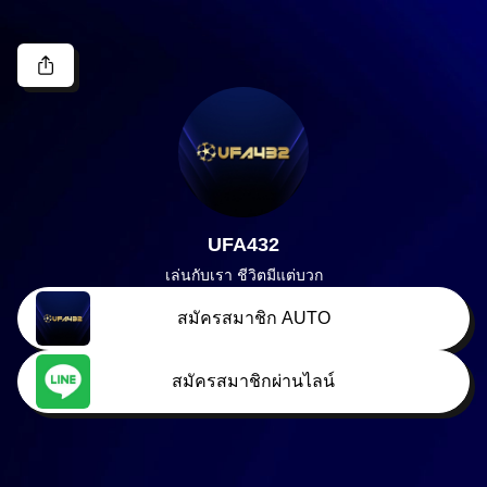
UFA432
เล่นกับเรา ชีวิตมีแต่บวก
สมัครสมาชิก AUTO
สมัครสมาชิกผ่านไลน์