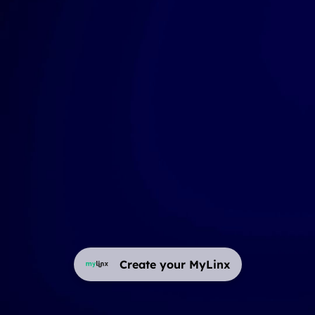
Create your MyLinx