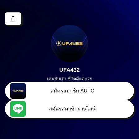
UFA432
เล่นกับเรา ชีวิตมีแต่บวก
สมัครสมาชิก AUTO
สมัครสมาชิกผ่านไลน์