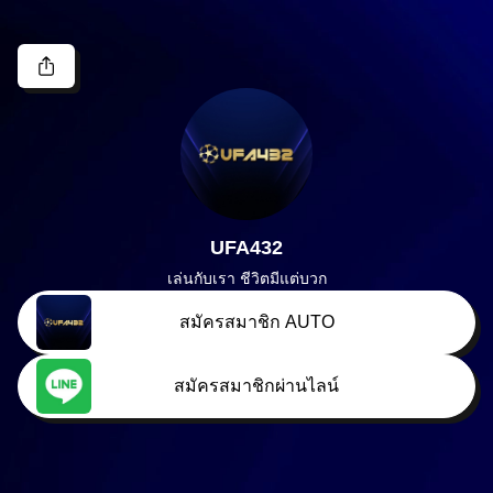
UFA432
เล่นกับเรา ชีวิตมีแต่บวก
สมัครสมาชิก AUTO
สมัครสมาชิกผ่านไลน์