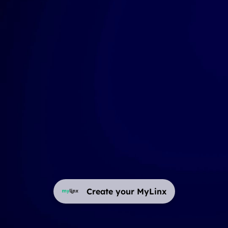
Create your MyLinx