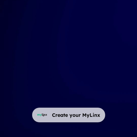
Create your MyLinx