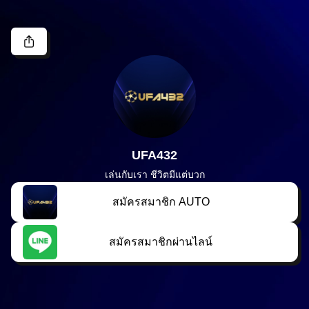
UFA432
เล่นกับเรา ชีวิตมีแต่บวก
สมัครสมาชิก AUTO
สมัครสมาชิกผ่านไลน์