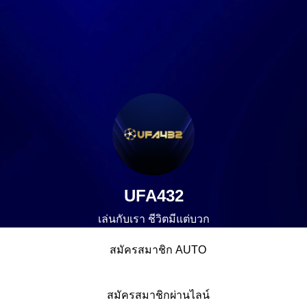
UFA432
เล่นกับเรา ชีวิตมีแต่บวก
สมัครสมาชิก AUTO
สมัครสมาชิกผ่านไลน์