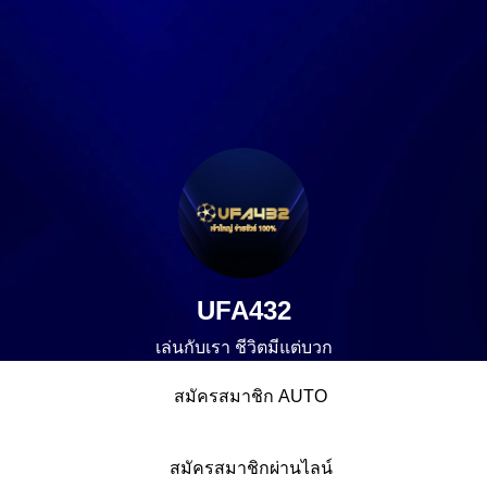
UFA432
เล่นกับเรา ชีวิตมีแต่บวก
สมัครสมาชิก AUTO
สมัครสมาชิกผ่านไลน์