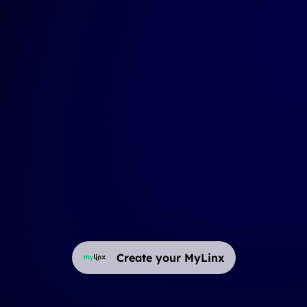
Create your MyLinx