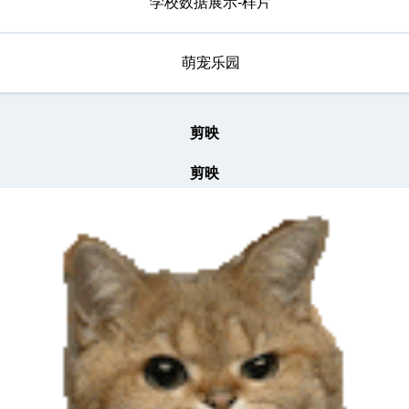
学校数据展示-样片
萌宠乐园
剪映
剪映