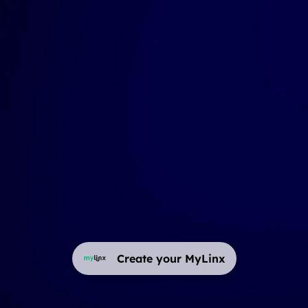
Create your MyLinx