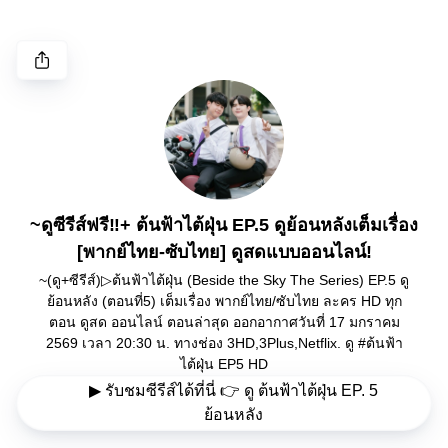
~ดูซีรีส์ฟรี‼️+ ต้นฟ้าไต้ฝุ่น EP.5 ดูย้อนหลังเต็มเรื่อง
[พากย์ไทย-ซับไทย] ดูสดแบบออนไลน์!
~(ดู+ซีรีส์)▷ต้นฟ้าไต้ฝุ่น (Beside the Sky The Series) EP.5 ดู
ย้อนหลัง (ตอนที่5) เต็มเรื่อง พากย์ไทย/ซับไทย ละคร HD ทุก
ตอน ดูสด ออนไลน์ ตอนล่าสุด ออกอากาศวันที่ 17 มกราคม
2569 เวลา 20:30 น. ทางช่อง 3HD,3Plus,Netflix. ดู #ต้นฟ้า
ไต้ฝุ่น EP5 HD
▶ รับชมซีรีส์ได้ที่นี่ 👉 ดู ต้นฟ้าไต้ฝุ่น EP. 5
ย้อนหลัง