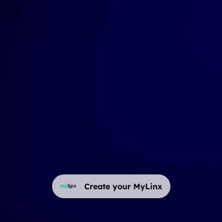
Create your MyLinx