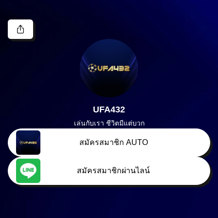
UFA432
เล่นกับเรา ชีวิตมีแต่บวก
สมัครสมาชิก AUTO
สมัครสมาชิกผ่านไลน์