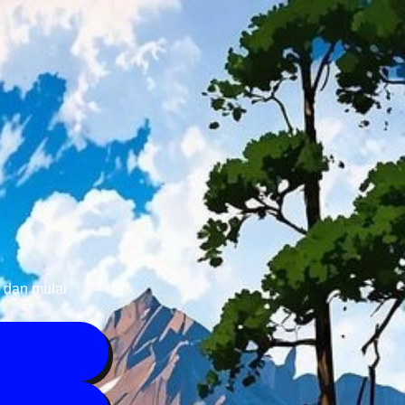
o dan mulai